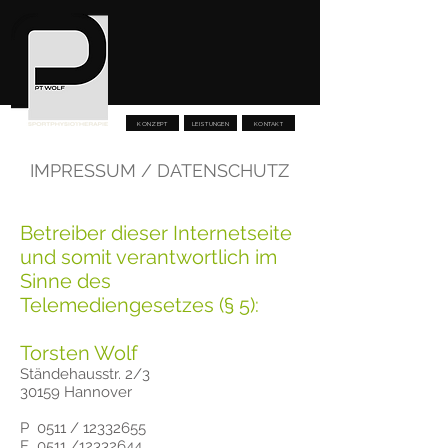
KONZEPT
LEISTUNGEN
KONTAKT
IMPRESSUM / DATENSCHUTZ
Betreiber dieser Internetseite
und somit verantwortlich im
Sinne des
Telemediengesetzes (§ 5):
Torsten Wolf
Ständehausstr. 2/3
30159 Hannover
P 0511 /
12332655
F 0511 /12332644