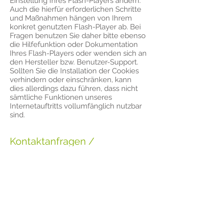
Einstellung Ihres Flash-Players ändern.
Auch die hierfür erforderlichen Schritte
und Maßnahmen hängen von Ihrem
konkret genutzten Flash-Player ab. Bei
Fragen benutzen Sie daher bitte ebenso
die Hilfefunktion oder Dokumentation
Ihres Flash-Players oder wenden sich an
den Hersteller bzw. Benutzer-Support.
Sollten Sie die Installation der Cookies
verhindern oder einschränken, kann
dies allerdings dazu führen, dass nicht
sämtliche Funktionen unseres
Internetauftritts vollumfänglich nutzbar
sind.
Kontaktanfragen /
Kontaktmöglichkeit
Sofern Sie per Kontaktformular oder E-
Mail mit uns in Kontakt treten, werden
die dabei von Ihnen angegebenen
Daten zur Bearbeitung Ihrer Anfrage
genutzt. Die Angabe der Daten ist zur
Bearbeitung und Beantwortung Ihre
Anfrage erforderlich - ohne deren